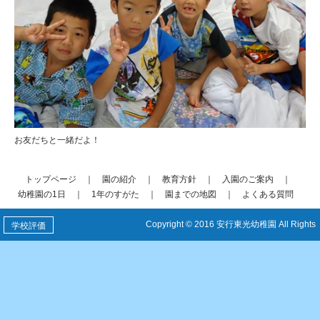
お友だちと一緒だよ！
トップページ
｜
園の紹介
｜
教育方針
｜
入園のご案内
｜
幼稚園の1日
｜
1年のすがた
｜
園までの地図
｜
よくある質問
Copyright © 2016 安行東光幼稚園 All Rights
学校評価