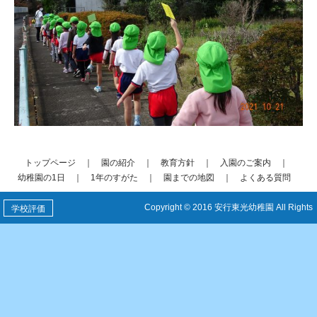
トップページ
｜
園の紹介
｜
教育方針
｜
入園のご案内
｜
幼稚園の1日
｜
1年のすがた
｜
園までの地図
｜
よくある質問
Copyright © 2016 安行東光幼稚園 All Rights
学校評価