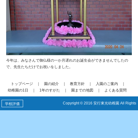
今年は、みなさんで御仏様の一か月遅れのお誕生会ができませんでしたの
で、先生たちだけでお祝いをしました。
トップページ
｜
園の紹介
｜
教育方針
｜
入園のご案内
｜
幼稚園の1日
｜
1年のすがた
｜
園までの地図
｜
よくある質問
Copyright © 2016 安行東光幼稚園 All Rights
学校評価