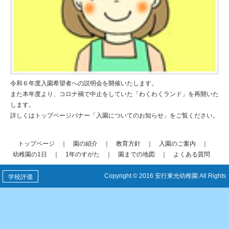
令和６年度入園希望者への説明会を開催いたします。
また本年度より、コロナ禍で中止をしていた「わくわくランド」を再開いた
します。
詳しくはトップページバナー「入園についてのお知らせ」をご覧ください。
トップページ
｜
園の紹介
｜
教育方針
｜
入園のご案内
｜
幼稚園の1日
｜
1年のすがた
｜
園までの地図
｜
よくある質問
Copyright © 2016 安行東光幼稚園 All Rights
学校評価