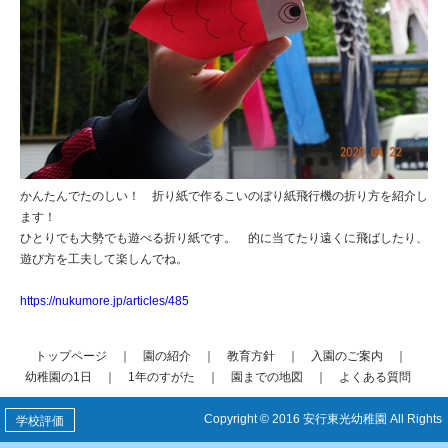
かんたんでたのしい！ 折り紙で作るこいのぼり紙飛行機の折り方を紹介し
ます！
ひとりでも大勢でも遊べる折り紙です。 的に当てたり遠くに飛ばしたり、
遊び方を工夫して楽しんでね。
https://nukumore.jp/articles/485
トップページ
｜
園の紹介
｜
教育方針
｜
入園のご案内
｜
幼稚園の1日
｜
1年のすがた
｜
園までの地図
｜
よくある質問
Copyright © 2016 安行東光幼稚園 All Rights
学校評価