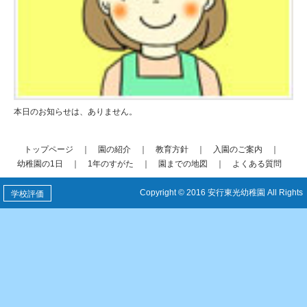
本日のお知らせは、ありません。
トップページ
｜
園の紹介
｜
教育方針
｜
入園のご案内
｜
幼稚園の1日
｜
1年のすがた
｜
園までの地図
｜
よくある質問
Copyright © 2016 安行東光幼稚園 All Rights
学校評価