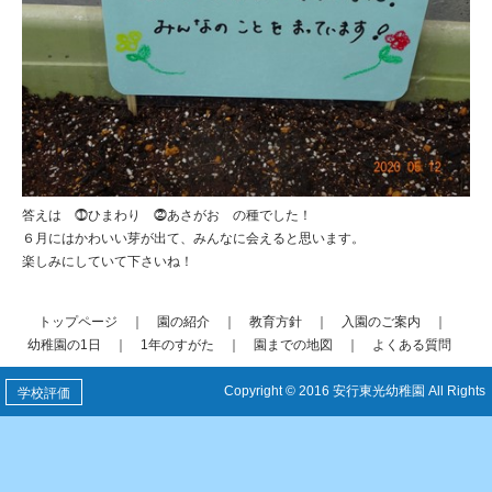
答えは ⓵ひまわり ⓶あさがお の種でした！
６月にはかわいい芽が出て、みんなに会えると思います。
楽しみにしていて下さいね！
トップページ
｜
園の紹介
｜
教育方針
｜
入園のご案内
｜
幼稚園の1日
｜
1年のすがた
｜
園までの地図
｜
よくある質問
Copyright © 2016 安行東光幼稚園 All Rights
学校評価