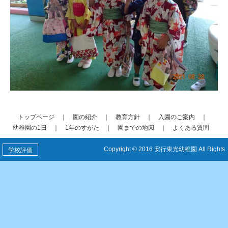
トップページ
｜
園の紹介
｜
教育方針
｜
入園のご案内
｜
幼稚園の1日
｜
1年のすがた
｜
園までの地図
｜
よくある質問
Copyright © 2016 安行東光幼稚園 All Rights
学校評価