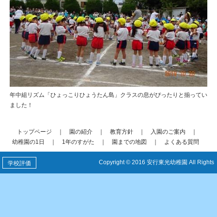
年中組リズム「ひょっこりひょうたん島」クラスの息がぴったりと揃ってい
ました！
トップページ
｜
園の紹介
｜
教育方針
｜
入園のご案内
｜
幼稚園の1日
｜
1年のすがた
｜
園までの地図
｜
よくある質問
Copyright © 2016 安行東光幼稚園 All Rights
学校評価