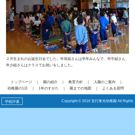
２月生まれのお誕生日会でした。年長組さんは学年みんなで、年中組さん、
年少組さんはクラスでお祝いをしました。
トップページ
｜
園の紹介
｜
教育方針
｜
入園のご案内
｜
幼稚園の1日
｜
1年のすがた
｜
園までの地図
｜
よくある質問
Copyright © 2016 安行東光幼稚園 All Rights
学校評価