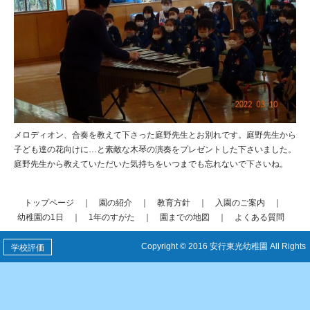
メロディオン、合奏を教えて下さった庭野先生とお別れです。庭野先生から
子ども達の花向けに…と素敵な木琴の演奏をプレゼントした下さいました。
庭野先生から教えていただいた気持ちをいつまでも忘れないで下さいね。
トップページ
｜
園の紹介
｜
教育方針
｜
入園のご案内
｜
幼稚園の1日
｜
1年のすがた
｜
園までの地図
｜
よくある質問
Copyright © 2016 安行東光幼稚園 All Rights
学校評価