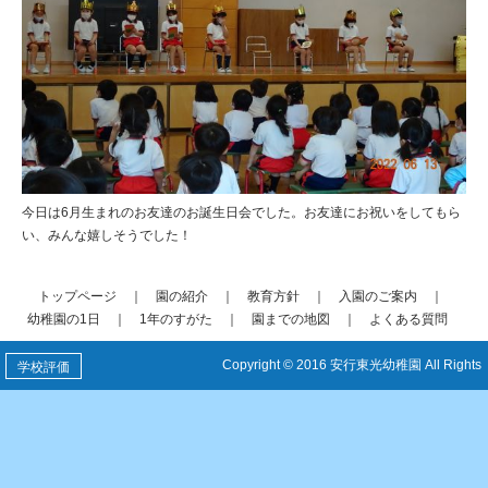
今日は6月生まれのお友達のお誕生日会でした。お友達にお祝いをしてもら
い、みんな嬉しそうでした！
トップページ
｜
園の紹介
｜
教育方針
｜
入園のご案内
｜
幼稚園の1日
｜
1年のすがた
｜
園までの地図
｜
よくある質問
Copyright © 2016 安行東光幼稚園 All Rights
学校評価