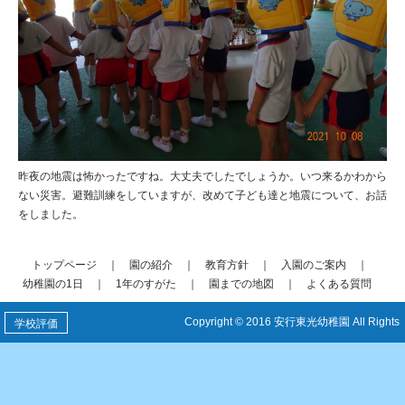
昨夜の地震は怖かったですね。大丈夫でしたでしょうか。いつ来るかわから
ない災害。避難訓練をしていますが、改めて子ども達と地震について、お話
をしました。
トップページ
｜
園の紹介
｜
教育方針
｜
入園のご案内
｜
幼稚園の1日
｜
1年のすがた
｜
園までの地図
｜
よくある質問
Copyright © 2016 安行東光幼稚園 All Rights
学校評価