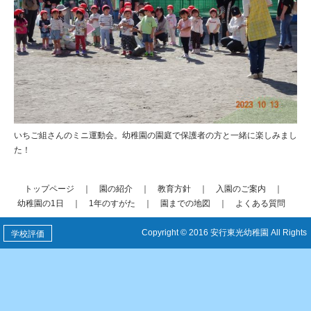
いちご組さんのミニ運動会。幼稚園の園庭で保護者の方と一緒に楽しみまし
た！
トップページ
｜
園の紹介
｜
教育方針
｜
入園のご案内
｜
幼稚園の1日
｜
1年のすがた
｜
園までの地図
｜
よくある質問
Copyright © 2016 安行東光幼稚園 All Rights
学校評価