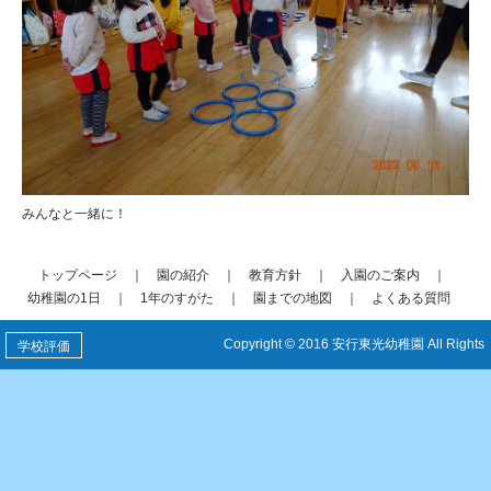
みんなと一緒に！
トップページ
｜
園の紹介
｜
教育方針
｜
入園のご案内
｜
幼稚園の1日
｜
1年のすがた
｜
園までの地図
｜
よくある質問
Copyright © 2016 安行東光幼稚園 All Rights
学校評価