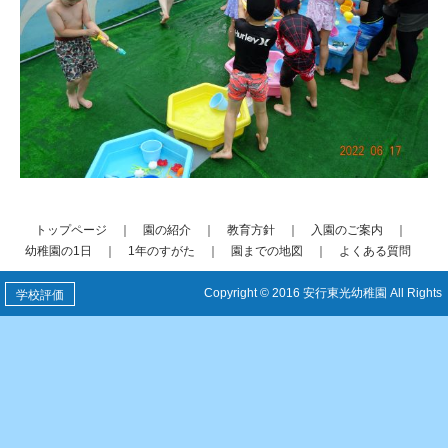
トップページ
｜
園の紹介
｜
教育方針
｜
入園のご案内
｜
幼稚園の1日
｜
1年のすがた
｜
園までの地図
｜
よくある質問
Copyright © 2016 安行東光幼稚園 All Rights
学校評価