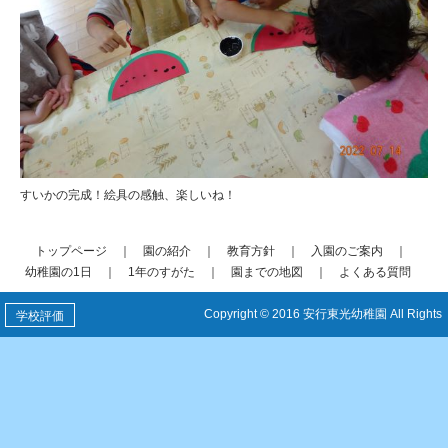
すいかの完成！絵具の感触、楽しいね！
トップページ
｜
園の紹介
｜
教育方針
｜
入園のご案内
｜
幼稚園の1日
｜
1年のすがた
｜
園までの地図
｜
よくある質問
Copyright © 2016 安行東光幼稚園 All Rights
学校評価