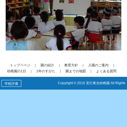
トップページ
｜
園の紹介
｜
教育方針
｜
入園のご案内
｜
幼稚園の1日
｜
1年のすがた
｜
園までの地図
｜
よくある質問
Copyright © 2016 安行東光幼稚園 All Rights
学校評価