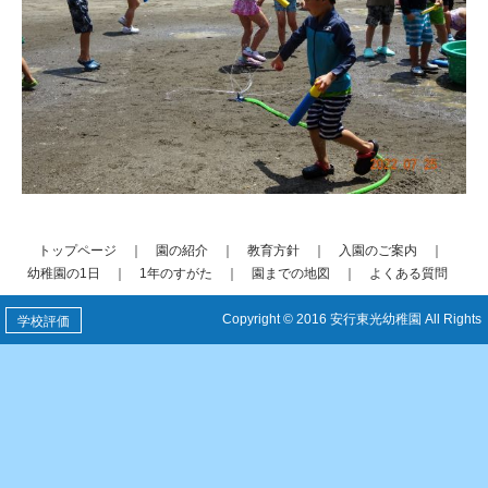
トップページ
｜
園の紹介
｜
教育方針
｜
入園のご案内
｜
幼稚園の1日
｜
1年のすがた
｜
園までの地図
｜
よくある質問
Copyright © 2016 安行東光幼稚園 All Rights
学校評価