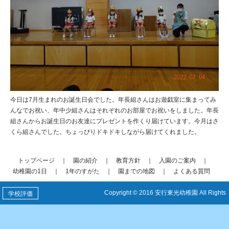
今日は7月生まれのお誕生日会でした。年長組さんはお遊戯室に集まってみ
んなでお祝い、年中少組さんはそれぞれのお部屋でお祝いをしました。年長
組さんからお誕生日のお友達にプレゼントを作くり届けています。今月はさ
くら組さんでした。ちょっぴりドキドキしながら届けてくれました。
トップページ
｜
園の紹介
｜
教育方針
｜
入園のご案内
｜
幼稚園の1日
｜
1年のすがた
｜
園までの地図
｜
よくある質問
Copyright © 2016 安行東光幼稚園 All Rights
学校評価